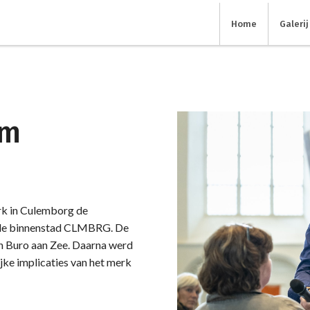
Home
Galerij
um
erk in Culemborg de
n de binnenstad CLMBRG. De
n Buro aan Zee. Daarna werd
ke implicaties van het merk